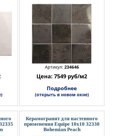
Артикул:
234646
2
Цена: 7549 руб/м2
Подробнее
)
(открыть в новом окне)
нного
Керамогранит для настенного
 32335
применения Equipe 10x10 32330
en
Bohemian Peach