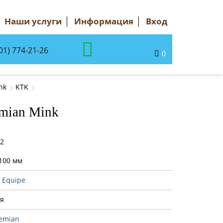
Наши услуги
Информация
Вход
01) 774-21-26
0
nk
KTK
emian Mink
42
100 мм
:
Equipe
я
emian