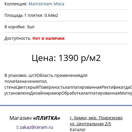
Коллекция:
Mainstream Moca
Площадь 1 плитки: 0.64м2
В коробке: 3шт
Доступность:
Нет в наличии
Цена: 1390 р/м2
В упаковке, шт3Область применениядля
полаНазначениепол,
стенаЦветсерыйПоверхностьлаппатированнаяРектификатдаС
установленоДизайнмраморОбработкалаппатированнаяМате
Магазин
«ПЛИТКА»
г. Химки, мкр. Подрезково
ул. Центральная 2/5
zakaz@ceram.ru
Каталог