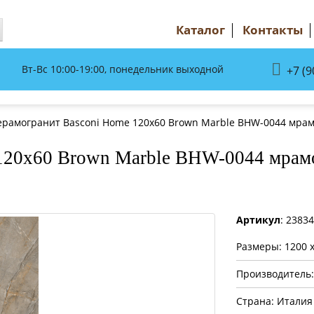
Каталог
Контакты
Вт-Вс 10:00-19:00, понедельник выходной
+7 (9
ерамогранит Basconi Home 120x60 Brown Marble BHW-0044 мра
120x60 Brown Marble BHW-0044 мрам
Артикул
: 2383
Размеры: 1200 x
Производитель
Страна: Италия