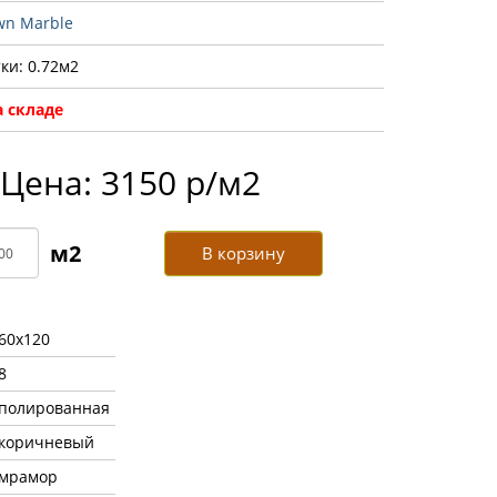
wn Marble
ки: 0.72м2
 складе
Цена: 3150 р/м2
В корзину
60x120
8
полированная
коричневый
мрамор