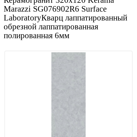
Керамогранит 320x120 Kerama
Marazzi SG076902R6 Surface
LaboratoryКварц лаппатированный
обрезной лаппатированная
полированная 6мм