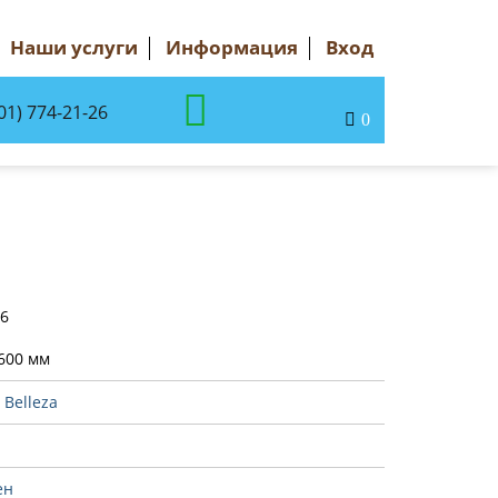
Наши услуги
Информация
Вход
01) 774-21-26
0
46
600 мм
:
Belleza
ен