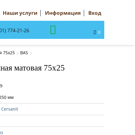
Наши услуги
Информация
Вход
01) 774-21-26
0
я 75x25
BAS
ная матовая 75x25
39
250 мм
:
Cersanit
ks