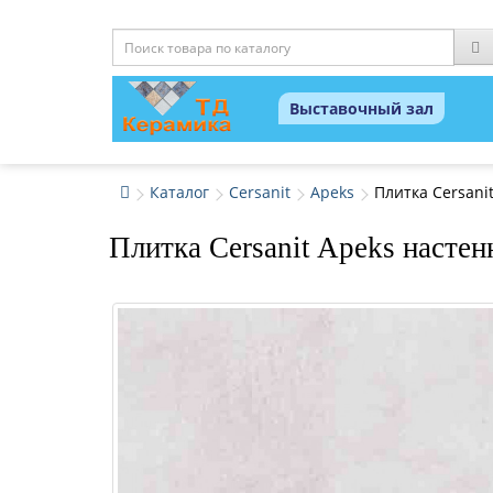
Выставочный зал
Каталог
Cersanit
Apeks
Плитка Cersani
Плитка Cersanit Apeks насте