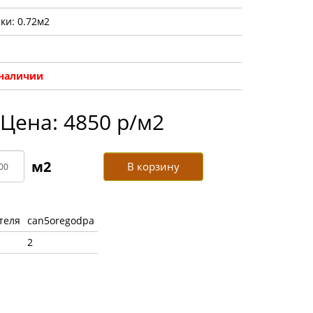
ки: 0.72м2
 наличии
Цена: 4850 р/м2
В корзину
теля
can5oregodpa
2