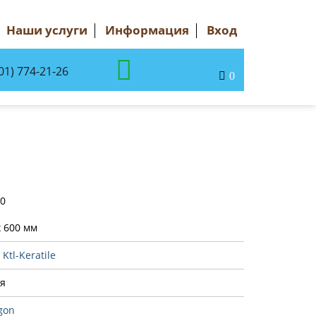
Наши услуги
Информация
Вход
01) 774-21-26
0
70
x 600 мм
:
Ktl-Keratile
я
gon