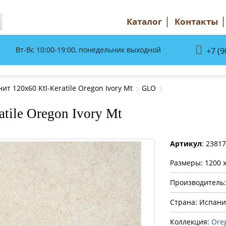
Каталог
Контакты
Вт-Вс 10:00-19:00, понедельник выходной
+7 (9
т 120x60 Ktl-Keratile Oregon Ivory Mt
GLO
tile Oregon Ivory Mt
Артикул
: 2381
Размеры: 1200 
Производитель
Страна: Испани
Коллекция:
Ore