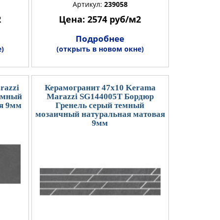
Артикул:
239058
2
Цена: 2574 руб/м2
Подробнее
)
(открыть в новом окне)
razzi
Керамогранит 47x10 Kerama
емный
Marazzi SG144005T Бордюр
я 9мм
Гренель серый темный
мозаичный натуральная матовая
9мм