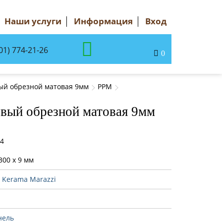
Наши услуги
Информация
Вход
01) 774-21-26
0
вый обрезной матовая 9мм
PPM
овый обрезной матовая 9мм
54
300 x 9 мм
:
Kerama Marazzi
нель