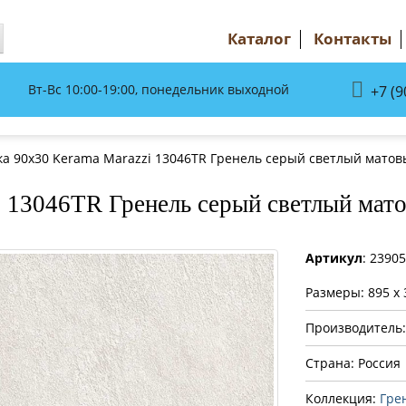
Каталог
Контакты
Вт-Вс 10:00-19:00, понедельник выходной
+7 (9
ка 90x30 Kerama Marazzi 13046TR Гренель серый светлый мато
 13046TR Гренель серый светлый мат
Артикул
: 2390
Размеры: 895 x 
Производитель
Страна: Россия
Коллекция:
Гре