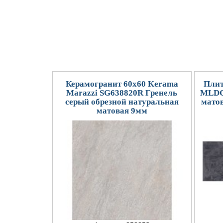
Керамогранит 60x60 Kerama
Плит
Marazzi SG638820R Гренель
MLDC
серый обрезной натуральная
мато
матовая 9мм