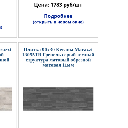
Цена: 1783 руб/шт
Подробнее
(открыть в новом окне)
)
razzi
Плитка 90x30 Kerama Marazzi
ый
13055TR Гренель серый темный
зной
структура матовый обрезной
матовая 11мм