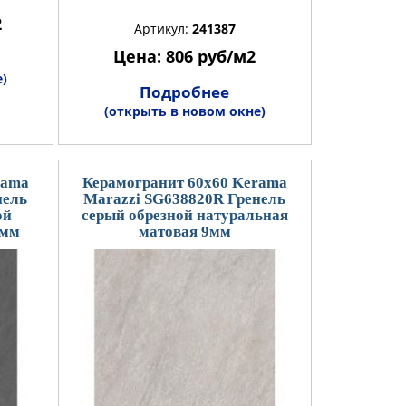
2
Артикул:
241387
Цена: 806 руб/м2
)
Подробнее
(открыть в новом окне)
rama
Керамогранит 60x60 Kerama
нель
Marazzi SG638820R Гренель
ой
серый обрезной натуральная
9мм
матовая 9мм