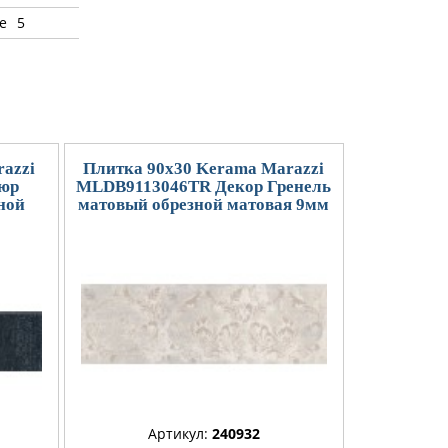
е
5
azzi
Плитка 90x30 Kerama Marazzi
юр
MLDB9113046TR Декор Гренель
ной
матовый обрезной матовая 9мм
Артикул:
240932