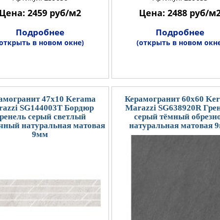
Цена: 2459 руб/м2
Цена: 2488 руб/м
Подробнее
Подробнее
(открыть в новом окне)
(открыть в новом окне
амогранит 47x10 Kerama
Керамогранит 60x60 Ke
azzi SG144003T Бордюр
Marazzi SG638920R Гре
ренель серый светлый
серый тёмный обрезн
чный натуральная матовая
натуральная матовая 
9мм