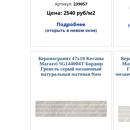
Артикул:
239057
Цена: 2540 руб/м2
Подробнее
(открыть в новом окне)
Керамогранит 47x10 Kerama
Кер
Marazzi SG144004T Бордюр
Mar
Гренель серый мозаичный
Г
натуральная матовая 9мм
мозаи