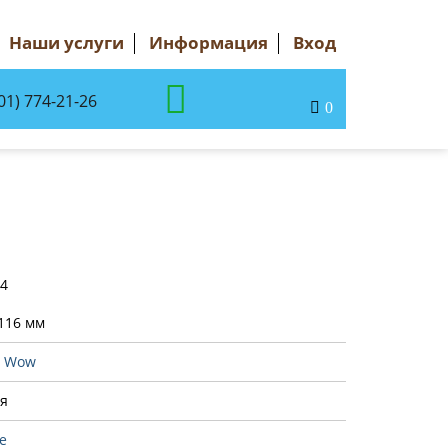
Наши услуги
Информация
Вход
01) 774-21-26
0
84
116 мм
:
Wow
я
e