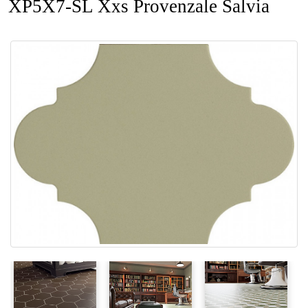
XP5X7-SL Xxs Provenzale Salvia