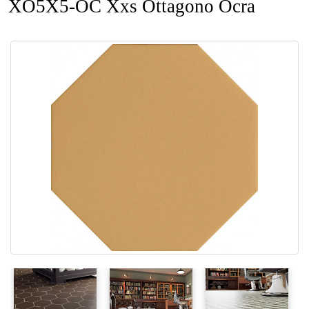
XO5X5-OC Xxs Ottagono Ocra