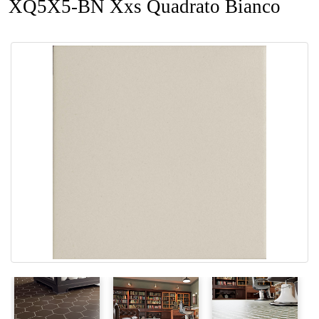
XQ5X5-BN Xxs Quadrato Bianco